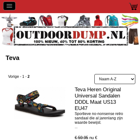
Teva
Vorige
-
1
-
2
Teva Heren Original
Universal Sandalen
DDDL Maat US13
EU47
Sportieve no-nonsense retro
sandaal die al jarenlang zijn
waarde bewijst.
...
€ 59.95
nu €