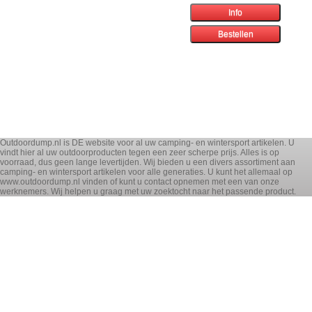
Outdoordump.nl is DE website voor al uw camping- en wintersport artikelen. U
vindt hier al uw outdoorproducten tegen een zeer scherpe prijs. Alles is op
voorraad, dus geen lange levertijden. Wij bieden u een divers assortiment aan
camping- en wintersport artikelen voor alle generaties. U kunt het allemaal op
www.outdoordump.nl vinden of kunt u contact opnemen met een van onze
werknemers. Wij helpen u graag met uw zoektocht naar het passende product.
! OPRUIMING !
WINTERSPORT