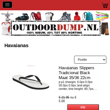
Havaianas
Havaianas Slippers
Tradicional Black
Maat 35/36 22cm
p.p1 {margin: 0.0px 0.0px
30.0px 0.0px; text-align:
center; line-height: 90.7px; ...
€ 21.95
nu €
5.00