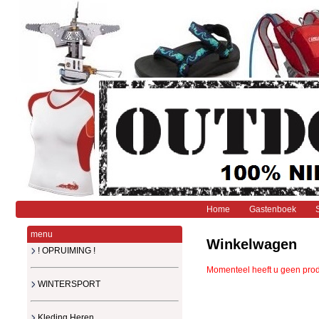
Home
Gastenboek
menu
Winkelwagen
! OPRUIMING !
Momenteel heeft u geen pro
WINTERSPORT
Kleding Heren