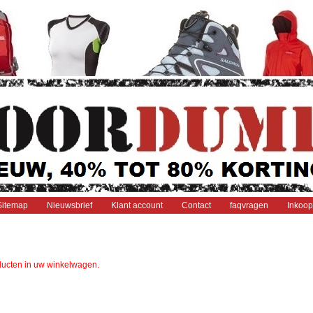
Sitemap
Nieuwsbrief
Klant account
Contact
faqvragen
Inkoop
ducten in uw winkelwagen.