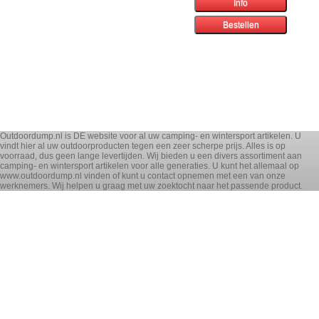
Outdoordump.nl is DE website voor al uw camping- en wintersport artikelen. U
vindt hier al uw outdoorproducten tegen een zeer scherpe prijs. Alles is op
voorraad, dus geen lange levertijden. Wij bieden u een divers assortiment aan
camping- en wintersport artikelen voor alle generaties. U kunt het allemaal op
www.outdoordump.nl vinden of kunt u contact opnemen met een van onze
werknemers. Wij helpen u graag met uw zoektocht naar het passende product.
! OPRUIMING !
WINTERSPORT