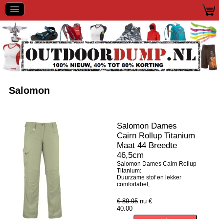
Salomon
Salomon Dames
Cairn Rollup Titanium
Maat 44 Breedte
46,5cm
Salomon Dames Cairn Rollup
Titanium:
Duurzame stof en lekker
comfortabel, ...
€ 89.95
nu €
40.00