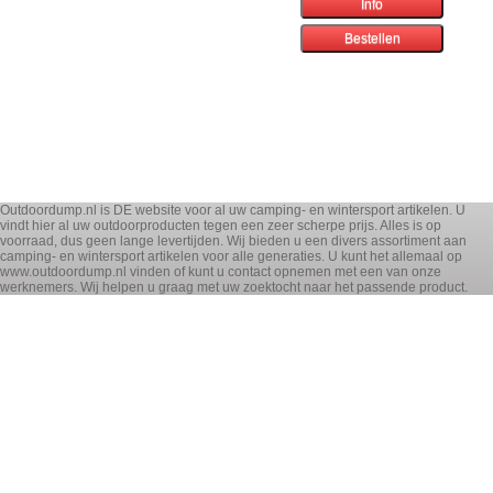
Outdoordump.nl is DE website voor al uw camping- en wintersport artikelen. U
vindt hier al uw outdoorproducten tegen een zeer scherpe prijs. Alles is op
voorraad, dus geen lange levertijden. Wij bieden u een divers assortiment aan
camping- en wintersport artikelen voor alle generaties. U kunt het allemaal op
www.outdoordump.nl vinden of kunt u contact opnemen met een van onze
werknemers. Wij helpen u graag met uw zoektocht naar het passende product.
! OPRUIMING !
WINTERSPORT