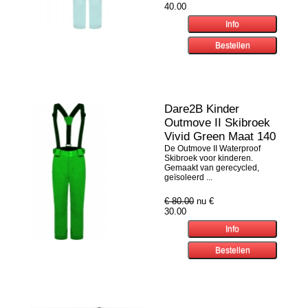
40.00
Dare2B Kinder
Outmove II Skibroek
Vivid Green Maat 140
De Outmove II Waterproof
Skibroek voor kinderen.
Gemaakt van gerecycled,
geïsoleerd ...
€ 80.00
nu €
30.00