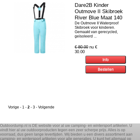
Dare2B Kinder
Outmove II Skibroek
River Blue Maat 140
De Outmove II Waterproof
Skibroek voor kinderen.
Gemaakt van gerecycled,
geïsoleerd ...
€ 80.00
nu €
30.00
Vorige
-
1
-
2
-
3
-
Volgende
Outdoordump.nl is DE website voor al uw camping- en wintersport artikelen. U
vindt hier al uw outdoorproducten tegen een zeer scherpe prijs. Alles is op
voorraad, dus geen lange levertijden. Wij bieden u een divers assortiment aan
camping- en wintersport artikelen voor alle generaties. U kunt het allemaal op