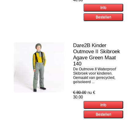
Dare2B Kinder
Outmove II Skibroek
Agave Green Maat
140
De Outmove II Waterproof
Skibroek voor kinderen.
Gemaakt van gerecycled,
geïsoleerd ...
€ 80.00
nu €
30.00