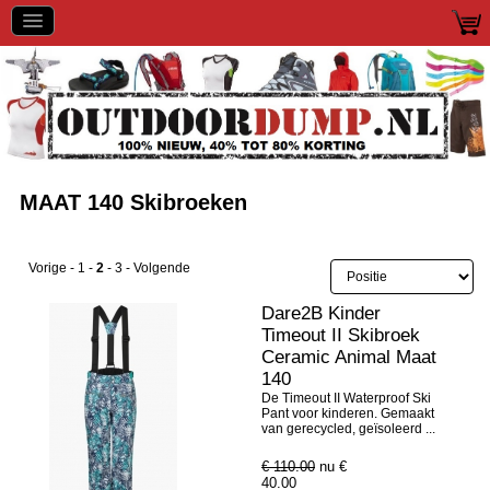
MAAT 140 Skibroeken
Vorige
-
1
-
2
-
3
-
Volgende
Dare2B Kinder
Timeout II Skibroek
Ceramic Animal Maat
140
De Timeout II Waterproof Ski
Pant voor kinderen. Gemaakt
van gerecycled, geïsoleerd ...
€ 110.00
nu €
40.00