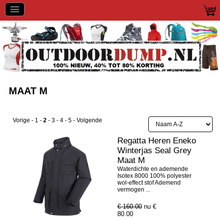
MAAT M
Vorige
-
1
-
2
-
3
-
4
-
5
-
Volgende
Regatta Heren Eneko
Winterjas Seal Grey
Maat M
Waterdichte en ademende
Isotex 8000 100% polyester
wol-effect stof Ademend
vermogen ...
€ 160.00
nu €
80.00