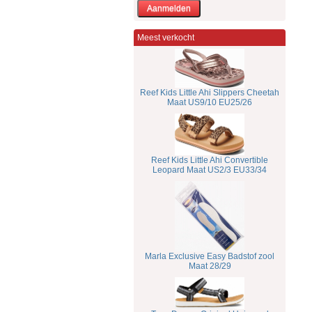
Meest verkocht
Reef Kids Little Ahi Slippers Cheetah
Maat US9/10 EU25/26
Reef Kids Little Ahi Convertible
Leopard Maat US2/3 EU33/34
Marla Exclusive Easy Badstof zool
Maat 28/29