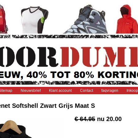
Sitemap
Nieuwsbrief
Klant account
Contact
faqvragen
Inkoop
net Softshell Zwart Grijs Maat S
€ 64.95
nu
20.00