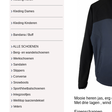
Kleding Dames
Kleding Kinderen
Bandana / Buff
ALLE SCHOENEN
Berg- en wandelschoenen
Werkschoenen
Sandalen
Slippers
Converse
Snowboots
Sport/Voetbalschoenen
Inlegzooltjes
Mooie heren jas, erg
Wellitop laarzendeksel
Met drie lagen , win
Veters
Eigenschappen