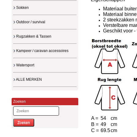
Sokken
Materiaal buite
Materiaal binne
2 steekzakken m
Outdoor / survival
Verstelbare ma
Geschikt voor -
Rugzakken & Tassen
Kampeer / caravan accessoires
Watersport
ALLE MERKEN
Zoeken
A =
54
cm
Zoeken
B =
49
cm
C =
69.5
cm