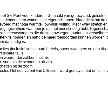
roof Ski Pant voor kinderen. Gemaakt van gerecycled, geïsole
me ademende en waterdichte eigenschappen. Naaddicht om de e
evoerd met hoge warmte, low-bulk vulling. Met 4-way stretch en
egingsvrijheid wanneer je dat het meest nodig hebt. Eigensch
eer sneeuwvangers die de sneeuw tegenhouden en verstelbare b
sterk te houden en handige meegroeiboorden kunnen worden l
r dat nodig is.
cties (inclusief verstelbare bretels, sneeuwvangers en een rits
stelbare taille
n waaronder zakken met rits
 voor als de schoenen uit zijn
hetten bij de zoom
ester. Het equivalent van 5 flessen werd gerecycleerd om dit pr