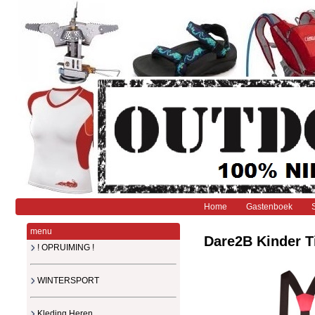
Home
Gastenboek
menu
Dare2B Kinder T
! OPRUIMING !
WINTERSPORT
Kleding Heren