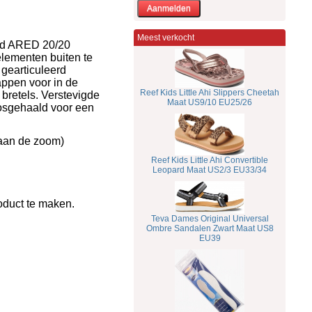
Meest verkocht
erd ARED 20/20
lementen buiten te
 gearticuleerd
appen voor in de
Reef Kids Little Ahi Slippers Cheetah
retels. Verstevigde
Maat US9/10 EU25/26
osgehaald voor een
 aan de zoom)
Reef Kids Little Ahi Convertible
Leopard Maat US2/3 EU33/34
oduct te maken.
Teva Dames Original Universal
Ombre Sandalen Zwart Maat US8
EU39