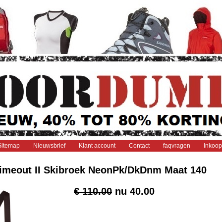
Sitemap
Nieuwsbrief
Klant account
Contact
faqvragen
Inkoop
imeout II Skibroek NeonPk/DkDnm Maat 140
€ 110.00
nu
40.00