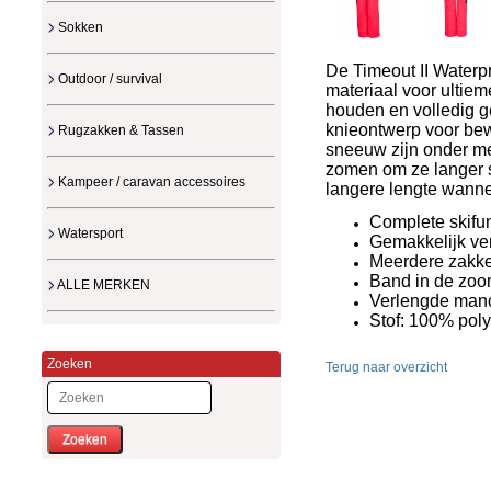
Sokken
De Timeout II Waterp
Outdoor / survival
materiaal voor ultie
houden en volledig g
knieontwerp voor bew
Rugzakken & Tassen
sneeuw zijn onder m
zomen om ze langer 
Kampeer / caravan accessoires
langere lengte wannee
Complete skifun
Watersport
Gemakkelijk ver
Meerdere zakke
Band in de zoom
ALLE MERKEN
Verlengde manc
Stof: 100% poly
Zoeken
Terug naar overzicht
Zoeken