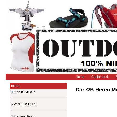
Home
Gastenboek
menu
Dare2B Heren Mo
! OPRUIMING !
WINTERSPORT
Kleding Heren