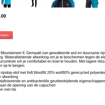
.00
 Mountaineer II. Gemaakt van gewatteerde wol en duurzame rips
g. Waterafstotende afwerking om je te beschermen tegen de ele
urcontrole om je comfortabel en koel te houden. Met lagere rit
n op te bergen.
ripstop-stof met Iloft Woolfill 20% wol/80% gerecycled polyester
e afwerking
htafvoerende en antibacteriële geurbestrijdende eigenschappen
g aan de opening van de capuchon
n met rits