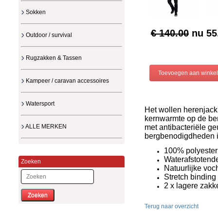
Sokken
€ 140.00
nu
55
Outdoor / survival
Rugzakken & Tassen
Kampeer / caravan accessoires
Watersport
Het wollen herenjack
kernwarmte op de ber
met antibacteriële ge
ALLE MERKEN
bergbenodigdheden i
100% polyester 
Waterafstotend
Zoeken
Natuurlijke voc
Stretch bindin
2 x lagere zakke
Zoeken
Terug naar overzicht