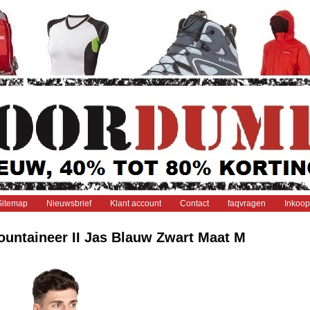
Sitemap
Nieuwsbrief
Klant account
Contact
faqvragen
Inkoop
untaineer II Jas Blauw Zwart Maat M