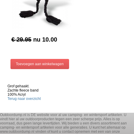
€ 29.95
nu
10.00
Grof gehaakt.
Zachte fleece band
100% Acryl
Terug naar overzicht
Outdoordump.nl is DE website voor al uw camping- en wintersport artikelen. U
vindt hier al uw outdoorproducten tegen een zeer scherpe prijs. Alles is op
voorraad, dus geen lange levertijden. Wij bieden u een divers assortiment aan
camping- en wintersport artikelen voor alle generaties. U kunt het allemaal op
www.outdoordump.nl vinden of kunt u contact opnemen met een van onze